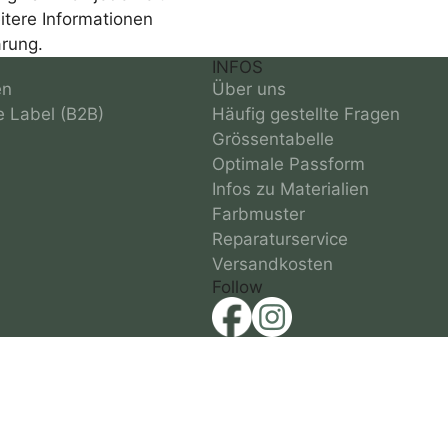
itere Informationen
ärung.
INFOS
en
Über uns
e Label (B2B)
Häufig gestellte Fragen
Grössentabelle
Optimale Passform
Infos zu Materialien
Farbmuster
Reparaturservice
Versandkosten
Follow