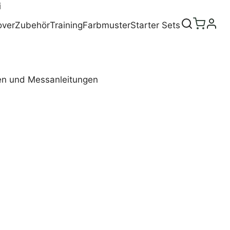
i
over
Zubehör
Training
Farbmuster
Starter Sets
llen und Messanleitungen