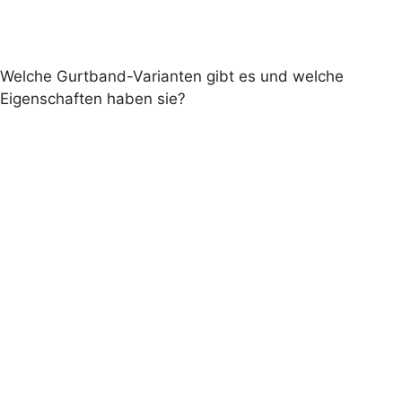
Welche Gurtband-Varianten gibt es und welche
Eigenschaften haben sie?
Premium, PremiumX, StandardPlus und
Standard.
Standard-Gurtband wird schrittweise
verabschiedet
Premium
UV-
beständigem Polyester
Premium-Gurtbänder mit UV-
Schutz sind gegen Aufpreis erhältlich.
PremiumX