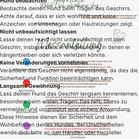
Hund beobachten
Str. Caplenilor 56
Beobachte deinen Hund beim Tragen des Geschirrs.
445100 Carei
Achte darauf, dass er sich wohlfühlt und keine
Rumänien
Anzeichen von Unbehagen oder Hautreizungen zeigt.
E-Mail: info@bumer.shop
Nicht unbeaufsichtigt lassen
FAQ
Lasse deinen Hund nicht unbeaufsichtigt mit dem
Häufig gestellte Fragen
Geschirr, insbesondere in Umgebungen, in denen er
Hier findest du Antworten auf die häufigsten Fragen
hängenbleiben oder sich verletzen könnte.
zu diesem Produkt.
Keine Veränderungen vornehmen
Wie läuft der Versand ab?
Verändere das Geschirr nicht eigenständig, da dies die
Sicherheit und Funktion beeinträchtigen kann.
Langsame Gewöhnung
Lass deinen Hund das Geschirr langsam kennenlernen,
besonders beim ersten Tragen. Das hilft, Stress zu
vermeiden und unterstützt eine sichere Anwendung.
Diese Hinweise dienen der Sicherheit und dem
Wohlbefinden deines Hundes. Bei Unsicherheiten
wende dich bitte an den Händler oder Hersteller.