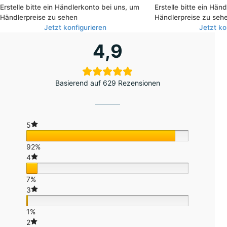
konfigurierbar
(Oxford), komplet
Erstelle bitte ein Händlerkonto bei uns, um
Erstelle bitte ein Hän
Händlerpreise zu sehen
Händlerpreise zu seh
Jetzt konfigurieren
Jetzt ko
4,9
Basierend auf 629 Rezensionen
5
92%
4
7%
3
1%
2