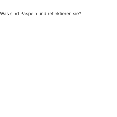
Was sind Paspeln und reflektieren sie?
Wichtig:
graue Paspel ist reflektierend
farbigen Paspeln reflektieren nicht
coole Eyecatcher