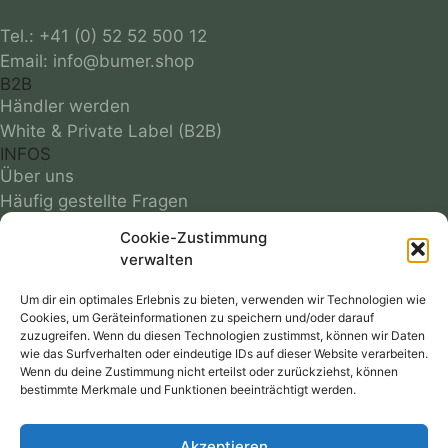
Tel.: +41 (0) 52 52 500 12
B2B
Händler werden
White & Private Label (B2B)
INFOS
Über uns
Häufig gestellte Fragen
Grössentabelle
Cookie-Zustimmung
Optimale Passform
verwalten
Infos zu Materialien
Farbmuster
Um dir ein optimales Erlebnis zu bieten, verwenden wir Technologien wie
Cookies, um Geräteinformationen zu speichern und/oder darauf
Reparaturservice
zuzugreifen. Wenn du diesen Technologien zustimmst, können wir Daten
Versandkosten
wie das Surfverhalten oder eindeutige IDs auf dieser Website verarbeiten.
Wenn du deine Zustimmung nicht erteilst oder zurückziehst, können
Follow
bestimmte Merkmale und Funktionen beeinträchtigt werden.
RECHTLICHES
Akzeptieren