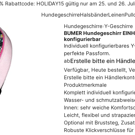
% Rabattcode: HOLIDAY15 gültig nur am 25. und 26. Jul
Hundegeschirre
Halsbänder
Leinen
Pull
Hundegeschirre
›
Y-Geschirre
BUMER Hundegeschirr EINHÖR
konfigurierbar
Individuell konfigurierbares
perfekte Passform.
Erstelle bitte ein Händ
ab
Verfügbar
,
Heute bestellt, V
Erstelle bitte ein Händlerko
Produktmerkmale
Komplett individuell konfiguri
Wasser- und schmutzabweis
Innen: sehr weiche Komfort
Leicht, flexibel und strapazie
Optional mit Bruststeg, Zusat
Robuste Klickverschlüsse für