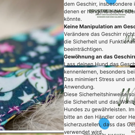
dem Geschirr, insbesondere 
denen er hängenbleiben oder
könnte.
Keine Manipulation am Gesc
Verändere das Geschirr nicht
die Sicherheit und Funktionali
beeinträchtigen.
Gewöhnung an das Geschirr
Lass deinen Hund das Gesch
kennenlernen, besonders bei
Das minimiert Stress und unte
Anwendung.
Diese Sicherheitshinweise so
die Sicherheit und das Wohl
Hundes zu gewährleisten. Im
bitte an den Händler oder He
sicherzustellen, dass das Ges
verwendet wird.