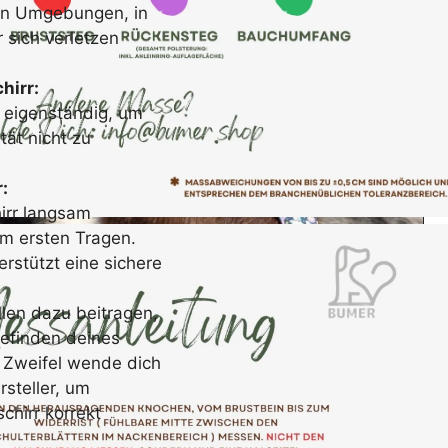
in Umgebungen, in
 sich verletzen
hirr:
 eigenständig, um
tät nicht zu
:
irr langsam
m ersten Tragen.
rstützt eine sichere
llen dazu beitragen,
befinden deines
 Zweifel wende dich
rsteller, um
chirr korrekt