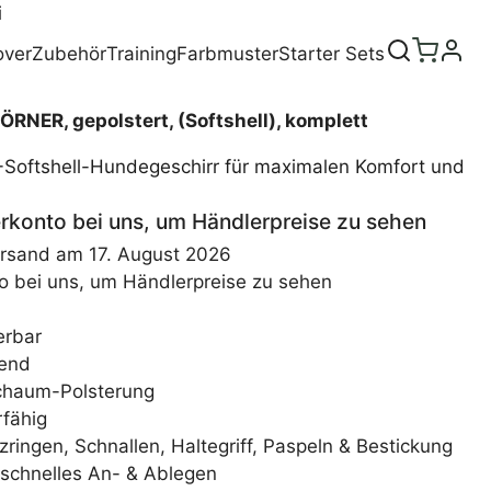
i
over
Zubehör
Training
Farbmuster
Starter Sets
NER, gepolstert, (Softshell), komplett
 Y-Softshell-Hundegeschirr für maximalen Komfort und
lerkonto bei uns, um Händlerpreise zu sehen
ersand am 17. August 2026
nto bei uns, um Händlerpreise zu sehen
erbar
end
schaum-Polsterung
rfähig
zringen, Schnallen, Haltegriff, Paspeln & Bestickung
 schnelles An- & Ablegen