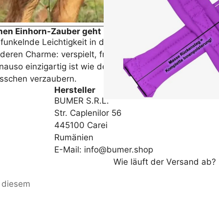
chen Einhorn-Zauber geht immer
unkelnde Leichtigkeit in deinen Alltag.
deren Charme: verspielt, fröhlich und einfach herzerw
nauso einzigartig ist wie dein Vierbeiner. Mehr Glanz, 
bisschen verzaubern.
Hersteller
BUMER S.R.L.
Str. Caplenilor 56
445100 Carei
Rumänien
E-Mail: info@bumer.shop
Wie läuft der Versand ab?
u diesem