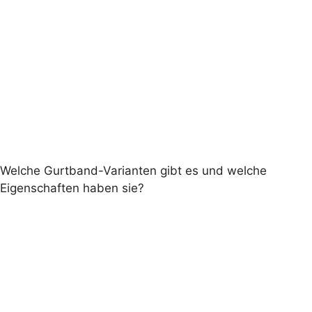
Welche Gurtband-Varianten gibt es und welche
Eigenschaften haben sie?
Premium, PremiumX, StandardPlus und
Standard.
Standard-Gurtband wird schrittweise
verabschiedet
Premium