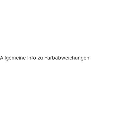
UV-Schutz
Standard
(wird verabschiedet)
Polyester
Es besitzt keinen UV-
Schutz
schrittweise verabschiedet
Allgemeine Info zu Farbabweichungen