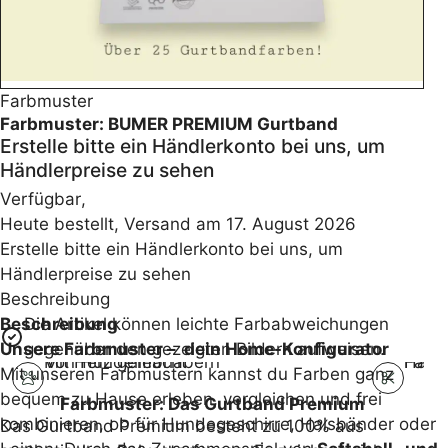
Farbmuster
Farbmuster: BUMER PREMIUM Gurtband
Erstelle bitte ein Händlerkonto bei uns, um
Händlerpreise zu sehen
Verfügbar
,
Heute bestellt, Versand am 17. August 2026
Erstelle bitte ein Händlerkonto bei uns, um
Händlerpreise zu sehen
Beschreibung
Beschreibung
Die Artikel können leichte Farbabweichungen
Unsere Farbmuster – dein Home-Konfigurator
gegenüber den gezeigten Bildern aufweisen.
Von Hundeliebhabern
Mit Herz gemacht
Handg
Fair 
Mit unseren Farbmustern kannst du Farben ganz
bequem zu Hause erleben, vergleichen und frei
Farbmuster: Das Gurtband Premium
kombinieren, ob für Hundegeschirre, Halsbänder oder
Das Gurtband Premium besteht zu 100% aus