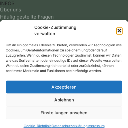
INFOS
Über uns
Häufig gestellte Fragen
Grössentabelle
Cookie-Zustimmung
Optimale Passform
verwalten
Infos zu Materialien
Farbmuster
Um dir ein optimales Erlebnis zu bieten, verwenden wir Technologien wie
Cookies, um Geräteinformationen zu speichern und/oder darauf
Reparaturservice
zuzugreifen. Wenn du diesen Technologien zustimmst, können wir Daten
Versandkosten
wie das Surfverhalten oder eindeutige IDs auf dieser Website verarbeiten.
Follow
Wenn du deine Zustimmung nicht erteilst oder zurückziehst, können
bestimmte Merkmale und Funktionen beeinträchtigt werden.
RECHTLICHES
Akzeptieren
AGB
Datenschutz
Ablehnen
Widerrufsbelehrung
Cookie-Richtlinie
Einstellungen ansehen
Impressum
Cookie-Richtlinie
Datenschutzerklärung
Impressum
Hast du Fragen?