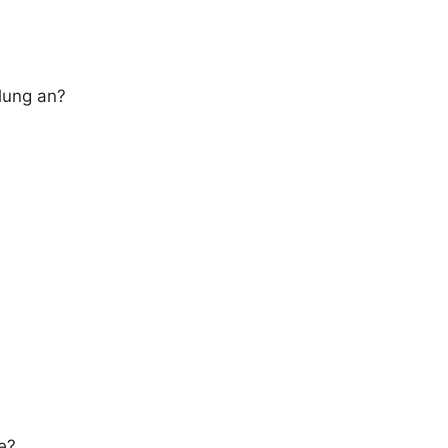
lung an?
e?