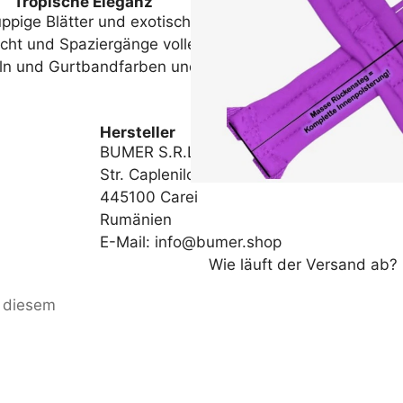
Tropische Eleganz
ppige Blätter und exotische Pflanzenformen auf. Die Mo
icht und
Spaziergänge voller Bewegung in der Natur
.
n und Gurtbandfarben und gestalte ein Geschirr mit nat
Hersteller
BUMER S.R.L.
Str. Caplenilor 56
445100 Carei
Rumänien
E-Mail: info@bumer.shop
Wie läuft der Versand ab?
u diesem