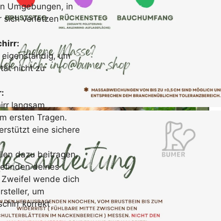
in Umgebungen, in
 sich verletzen
hirr:
 eigenständig, um
tät nicht zu
:
irr langsam
m ersten Tragen.
rstützt eine sichere
llen dazu beitragen,
befinden deines
 Zweifel wende dich
rsteller, um
chirr korrekt