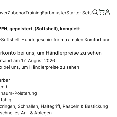
i
over
Zubehör
Training
Farbmuster
Starter Sets
, gepolstert, (Softshell), komplett
 Y-Softshell-Hundegeschirr für maximalen Komfort und
lerkonto bei uns, um Händlerpreise zu sehen
ersand am 17. August 2026
nto bei uns, um Händlerpreise zu sehen
erbar
end
schaum-Polsterung
rfähig
zringen, Schnallen, Haltegriff, Paspeln & Bestickung
 schnelles An- & Ablegen