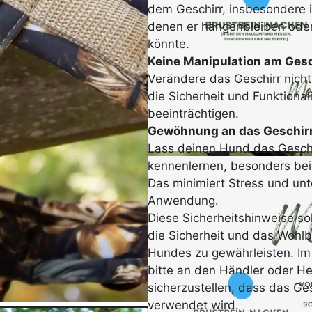
dem Geschirr, insbesondere 
denen er hängenbleiben oder
könnte.
Keine Manipulation am Gesc
Verändere das Geschirr nicht
die Sicherheit und Funktionali
beeinträchtigen.
Gewöhnung an das Geschirr
Lass deinen Hund das Gesch
kennenlernen, besonders bei
Das minimiert Stress und unte
Anwendung.
Diese Sicherheitshinweise so
die Sicherheit und das Wohl
Hundes zu gewährleisten. Im
bitte an den Händler oder He
sicherzustellen, dass das Ges
verwendet wird.