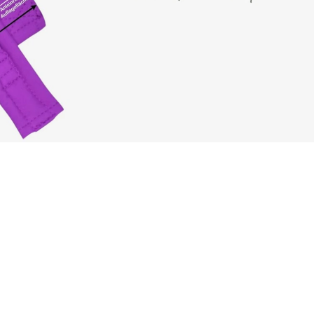
tive wirken dicht und
ürlicher Tiefe und