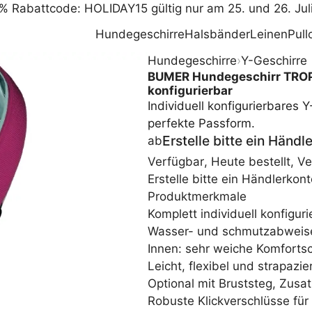
% Rabattcode: HOLIDAY15 gültig nur am 25. und 26. Jul
Hundegeschirre
Halsbänder
Leinen
Pull
Hundegeschirre
›
Y-Geschirre
BUMER Hundegeschirr TROPEN
konfigurierbar
Individuell konfigurierbares
perfekte Passform.
Erstelle bitte ein Händ
ab
Verfügbar
,
Heute bestellt, V
Erstelle bitte ein Händlerko
Produktmerkmale
Komplett individuell konfiguri
Wasser- und schmutzabweis
Innen: sehr weiche Komfort
Leicht, flexibel und strapazie
Optional mit Bruststeg, Zusat
Robuste Klickverschlüsse für