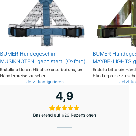
BUMER Hundegeschirr
BUMER Hundeges
MUSIKNOTEN, gepolstert, (Oxford),
MAYBE-LIGHTS ge
komplett konfigurierbar
(Softshell), kompl
Erstelle bitte ein Händlerkonto bei uns, um
Erstelle bitte ein Hän
Händlerpreise zu sehen
Händlerpreise zu seh
Jetzt konfigurieren
Jetzt ko
4,9
Basierend auf 629 Rezensionen