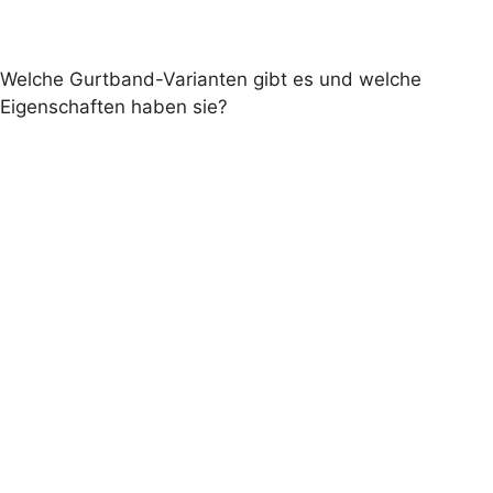
Welche Gurtband-Varianten gibt es und welche
Eigenschaften haben sie?
Premium, PremiumX, StandardPlus und
Standard.
Standard-Gurtband wird schrittweise
verabschiedet
Premium
UV-
beständigem Polyester
Premium-Gurtbänder mit UV-
Schutz sind gegen Aufpreis erhältlich.
PremiumX
UV-beständigem